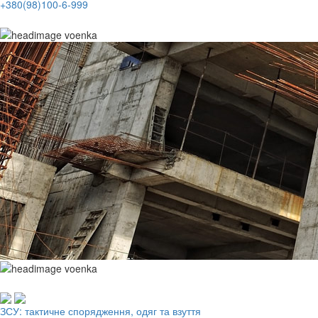
+380(98)100-6-999
Робочий одяг, взуття, ЗІЗ
ЗСУ: тактичне спорядження, одяг та взуття