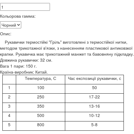
Кольорова гамма:
Опис:
Рукавички термостійкі "Гріль" виготовлені з термостійкої нитки,
методом трикотажної в'язки, з нанесенням пластикової антиковзкої
крапки. Рукавичка має трикотажний манжет та бавовняну підкладку.
Довжина рукавички: 32 см.
Вага 1 пари: 150 г.
Країна-виробник: Китай.
Температура, С
Час експозиції рукавички, с
1
100
50
2
250
17-22
3
350
13-16
4
500
10-12
5
800
5-8