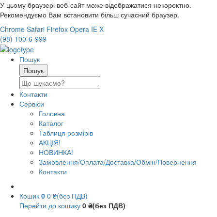
У цьому браузері веб-сайт може відображатися некоректно.
Рекомендуємо Вам встановити більш сучасний браузер.
Chrome
Safari
Firefox
Opera
IE
X
(98) 100-6-999
Пошук
Контакти
Сервіси
Головна
Каталог
Таблиця розмірів
АКЦІЯ!
НОВИНКА!
Замовлення/Оплата/Доставка/Обмін/Повернення
Контакти
Кошик
0
0 ₴(без ПДВ)
Перейти до кошику
0 ₴(без ПДВ)