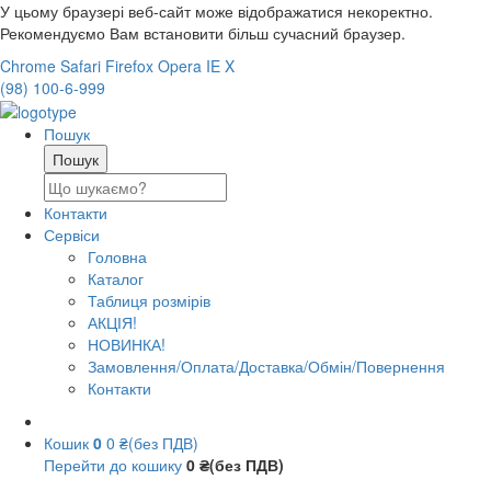
У цьому браузері веб-сайт може відображатися некоректно.
Рекомендуємо Вам встановити більш сучасний браузер.
Chrome
Safari
Firefox
Opera
IE
X
(98) 100-6-999
Пошук
Контакти
Сервіси
Головна
Каталог
Таблиця розмірів
АКЦІЯ!
НОВИНКА!
Замовлення/Оплата/Доставка/Обмін/Повернення
Контакти
Кошик
0
0 ₴(без ПДВ)
Перейти до кошику
0 ₴(без ПДВ)