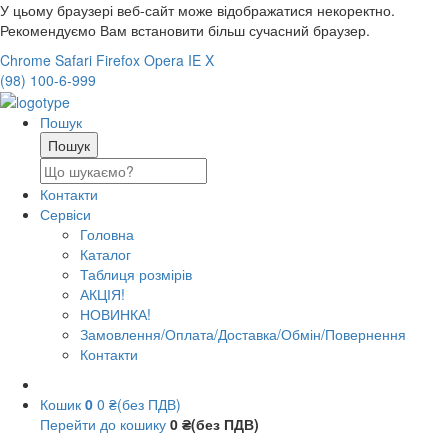
У цьому браузері веб-сайт може відображатися некоректно.
Рекомендуємо Вам встановити більш сучасний браузер.
Chrome
Safari
Firefox
Opera
IE
X
(98) 100-6-999
Пошук
Контакти
Сервіси
Головна
Каталог
Таблиця розмірів
АКЦІЯ!
НОВИНКА!
Замовлення/Оплата/Доставка/Обмін/Повернення
Контакти
Кошик
0
0 ₴(без ПДВ)
Перейти до кошику
0 ₴(без ПДВ)