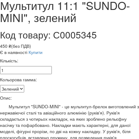
Мультитул 11:1 "SUNDO-
MINI", зелений
Код товару: С0005345
450 ₴(без ПДВ)
Є в наявності
Купити
Кількість:
Кольорова гамма:
Опис:
Мультитул "SUNDO-MINI" - це мультитул-брелок виготовлений з
нержавіючої сталі та авіаційного алюмінію (руків'я). Руків'я
складається з чотирьох накладок, на яких зроблено рельєфну
насічку та пофарбовано. Накладки мають характерні, для даної
моделі, фігурні прорізи, по дві на кожну накладку. У руків'я, біля
плоскогубців, вставлено пружину, для розведення руків'я