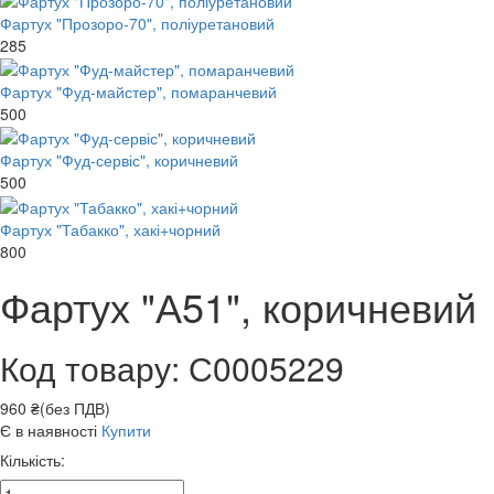
Фартух "Прозоро-70", поліуретановий
285
Фартух "Фуд-майстер", помаранчевий
500
Фартух "Фуд-сервіс", коричневий
500
Фартух "Табакко", хакі+чорний
800
Фартух "А51", коричневий
Код товару: С0005229
960 ₴(без ПДВ)
Є в наявності
Купити
Кількість: