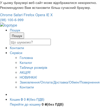
У цьому браузері веб-сайт може відображатися некоректно.
Рекомендуємо Вам встановити більш сучасний браузер.
Chrome
Safari
Firefox
Opera
IE
X
(98) 100-6-999
Пошук
Контакти
Сервіси
Головна
Каталог
Таблиця розмірів
АКЦІЯ!
НОВИНКА!
Замовлення/Оплата/Доставка/Обмін/Повернення
Контакти
Кошик
0
0 ₴(без ПДВ)
Перейти до кошику
0 ₴(без ПДВ)