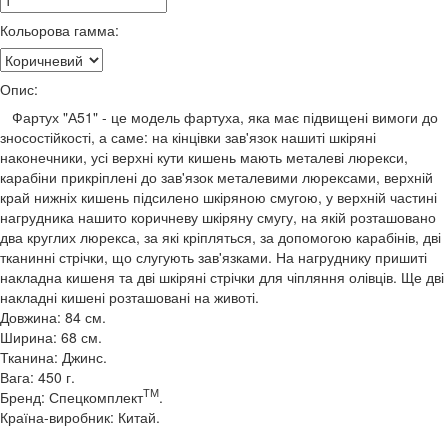
Кольорова гамма:
Опис:
Фартух "А51" - це модель фартуха, яка має підвищені вимоги до
зносостійкості, а саме: на кінцівки зав'язок нашиті шкіряні
наконечники, усі верхні кути кишень мають металеві люрекси,
карабіни прикріплені до зав'язок металевими люрексами, верхній
край нижніх кишень підсилено шкіряною смугою, у верхній частині
нагрудника нашито коричневу шкіряну смугу, на якій розташовано
два круглих люрекса, за які кріпляться, за допомогою карабінів, дві
тканинні стрічки, що слугують зав'язками. На нагруднику пришиті
накладна кишеня та дві шкіряні стрічки для чіпляння олівців. Ще дві
накладні кишені розташовані на животі.
Довжина: 84 см.
Ширина: 68 см.
Тканина: Джинс.
Вага: 450 г.
ТМ
Бренд: Спецкомплект
.
Країна-виробник: Китай.