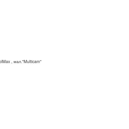
lMax , мал."Multicam"