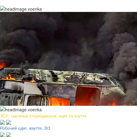
ЗСУ: тактичне спорядження, одяг та взуття
Робочий одяг, взуття, ЗІЗ