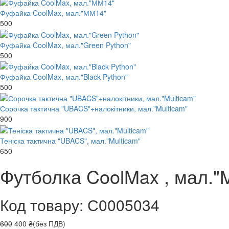
Фуфайка CoolMax, мал."ММ14"
500
Фуфайка CoolMax, мал."Green Python"
500
Фуфайка CoolMax, мал."Black Python"
500
Сорочка тактична "UBACS"+налокітники, мал."Multicam"
900
Теніска тактична "UBACS", мал."Multicam"
650
Футболка CoolMax , мал."M
Код товару: С0005034
600
400 ₴(без ПДВ)