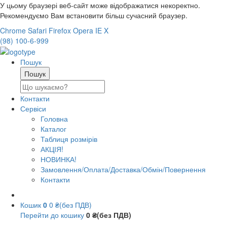
У цьому браузері веб-сайт може відображатися некоректно.
Рекомендуємо Вам встановити більш сучасний браузер.
Chrome
Safari
Firefox
Opera
IE
X
(98) 100-6-999
Пошук
Контакти
Сервіси
Головна
Каталог
Таблиця розмірів
АКЦІЯ!
НОВИНКА!
Замовлення/Оплата/Доставка/Обмін/Повернення
Контакти
Кошик
0
0 ₴(без ПДВ)
Перейти до кошику
0 ₴(без ПДВ)