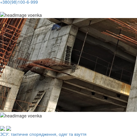
+380(98)100-6-999
Робочий одяг, взуття, ЗІЗ
ЗСУ: тактичне спорядження, одяг та взуття