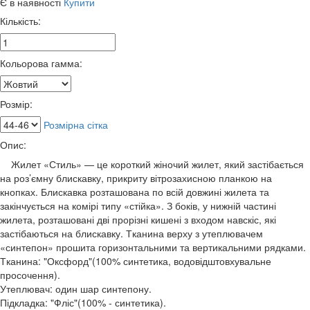
Є в наявності
Купити
Кількість:
Кольорова гамма:
Розмір:
Розмірна сітка
Опис:
Жилет «Стиль» — це короткий жіночий жилет, який застібається
на роз’ємну блискавку, прикриту вітрозахисною планкою на
кнопках. Блискавка розташована по всій довжині жилета та
закінчується на комірі типу «стійка». З боків, у нижній частині
жилета, розташовані дві прорізні кишені з входом навскіс, які
застібаються на блискавку. Тканина верху з утеплювачем
«синтепон» прошита горизонтальними та вертикальними рядками.
Тканина: "Оксфорд"(100% синтетика, водовідштовхувальне
просочення).
Утеплювач: один шар синтепону.
Підкладка: "Фліс"(100% - синтетика).