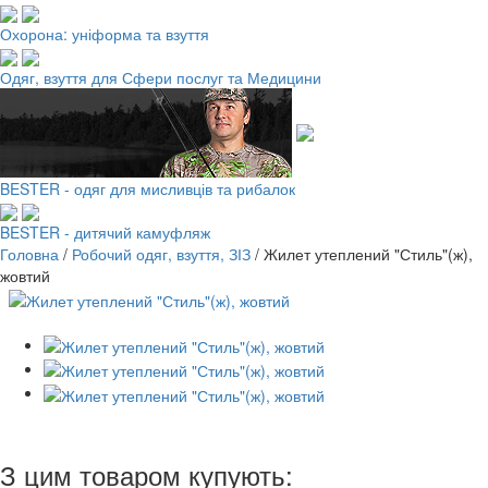
Охорона: уніформа та взуття
Одяг, взуття для Сфери послуг та Медицини
BESTER - одяг для мисливців та рибалок
BESTER - дитячий камуфляж
Головна
/
Робочий одяг, взуття, ЗІЗ
/
Жилет утеплений "Стиль"(ж),
жовтий
З цим товаром купують: