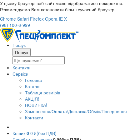
У цьому браузері веб-сайт може відображатися некоректно.
Рекомендуємо Вам встановити більш сучасний браузер.
Chrome
Safari
Firefox
Opera
IE
X
(98) 100-6-999
Пошук
Контакти
Сервіси
Головна
Каталог
Таблиця розмірів
АКЦІЯ!
НОВИНКА!
Замовлення/Оплата/Доставка/Обмін/Повернення
Контакти
Кошик
0
0 ₴(без ПДВ)
Перейти до кошику
0 ₴(без ПДВ)