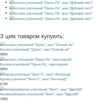
З цим товаром купують:
Костюм утеплений "Оріон", мал."Осінній ліс"
4500
Костюм утеплений "Оріон-Пк", хакі+чорний
3900
Куртка утеплена "Зеніт-С", мал."Листопад"
2100
Напівкомбінезон утеплений "Зеніт", мал."Звіробій"
1500