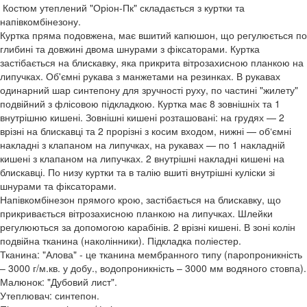
Костюм утеплений "Оріон-Пк" складається з куртки та
напівкомбінезону.
Куртка пряма подовжена, має вшитий капюшон, що регулюється по
глибині та довжині двома шнурами з фіксаторами. Куртка
застібається на блискавку, яка прикрита вітрозахисною планкою на
липучках. Об'ємні рукава з манжетами на резинках. В рукавах
одинарний шар синтепону для зручності руху, по частині "жилету"
подвійний з флісовою підкладкою. Куртка має 8 зовнішніх та 1
внутрішню кишені. Зовнішні кишені розташовані: на грудях — 2
врізні на блискавці та 2 прорізні з косим входом, нижні — об‘ємні
накладні з клапаном на липучках, на рукавах — по 1 накладній
кишені з клапаном на липучках. 2 внутрішні накладні кишені на
блискавці. По низу куртки та в талію вшиті внутрішні куліски зі
шнурами та фіксаторами.
Напівкомбінезон прямого крою, застібається на блискавку, що
прикривається вітрозахисною планкою на липучках. Шлейки
регулюються за допомогою карабінів. 2 врізні кишені. В зоні колін
подвійна тканина (наколінники). Підкладка поліестер.
Тканина: "Алова" - це тканина мембранного типу (паропроникність
– 3000 г/м.кв. у добу., водопроникність – 3000 мм водяного стовпа).
Малюнок: "Дубовий лист".
Утеплювач: синтепон.