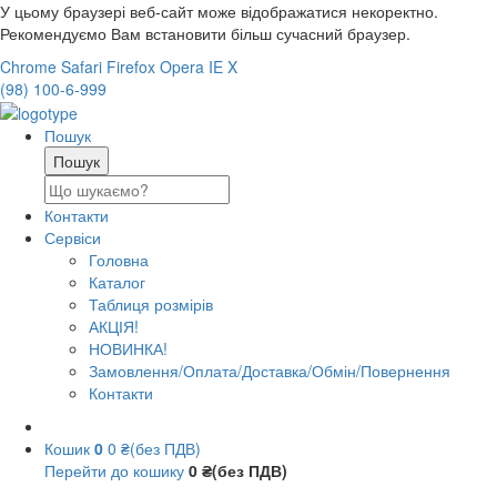
У цьому браузері веб-сайт може відображатися некоректно.
Рекомендуємо Вам встановити більш сучасний браузер.
Chrome
Safari
Firefox
Opera
IE
X
(98) 100-6-999
Пошук
Контакти
Сервіси
Головна
Каталог
Таблиця розмірів
АКЦІЯ!
НОВИНКА!
Замовлення/Оплата/Доставка/Обмін/Повернення
Контакти
Кошик
0
0 ₴(без ПДВ)
Перейти до кошику
0 ₴(без ПДВ)