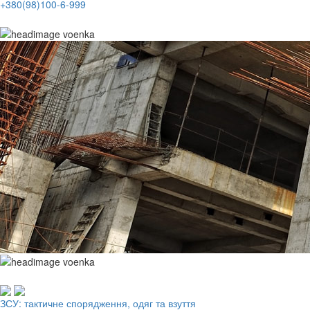
+380(98)100-6-999
Робочий одяг, взуття, ЗІЗ
ЗСУ: тактичне спорядження, одяг та взуття