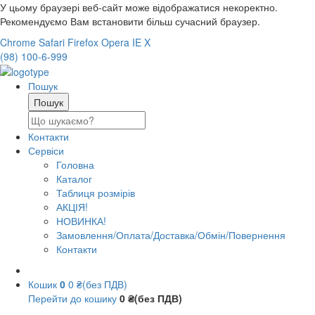
У цьому браузері веб-сайт може відображатися некоректно.
Рекомендуємо Вам встановити більш сучасний браузер.
Chrome
Safari
Firefox
Opera
IE
X
(98) 100-6-999
Пошук
Контакти
Сервіси
Головна
Каталог
Таблиця розмірів
АКЦІЯ!
НОВИНКА!
Замовлення/Оплата/Доставка/Обмін/Повернення
Контакти
Кошик
0
0 ₴(без ПДВ)
Перейти до кошику
0 ₴(без ПДВ)