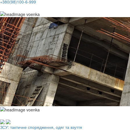
+380(98)100-6-999
Робочий одяг, взуття, ЗІЗ
ЗСУ: тактичне спорядження, одяг та взуття