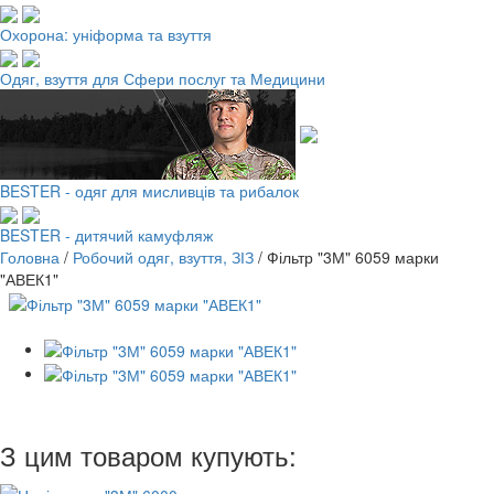
Охорона: уніформа та взуття
Одяг, взуття для Сфери послуг та Медицини
BESTER - одяг для мисливців та рибалок
BESTER - дитячий камуфляж
Головна
/
Робочий одяг, взуття, ЗІЗ
/
Фільтр "3М" 6059 марки
"АВЕК1"
З цим товаром купують: