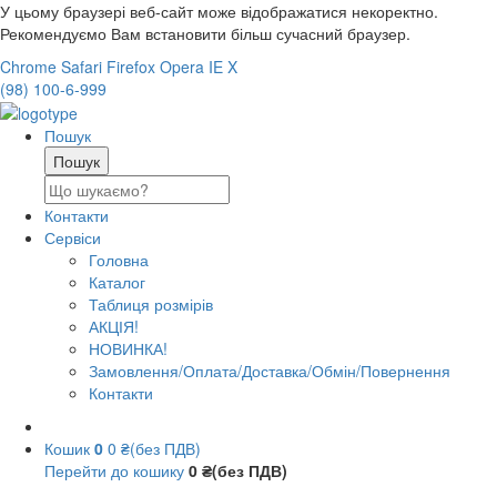
У цьому браузері веб-сайт може відображатися некоректно.
Рекомендуємо Вам встановити більш сучасний браузер.
Chrome
Safari
Firefox
Opera
IE
X
(98) 100-6-999
Пошук
Контакти
Сервіси
Головна
Каталог
Таблиця розмірів
АКЦІЯ!
НОВИНКА!
Замовлення/Оплата/Доставка/Обмін/Повернення
Контакти
Кошик
0
0 ₴(без ПДВ)
Перейти до кошику
0 ₴(без ПДВ)