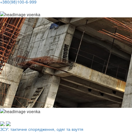
+380(98)100-6-999
Робочий одяг, взуття, ЗІЗ
ЗСУ: тактичне спорядження, одяг та взуття