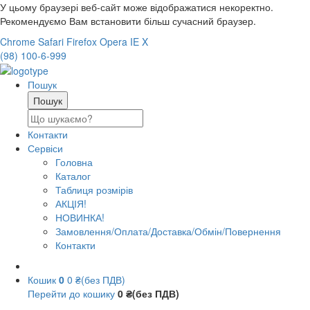
У цьому браузері веб-сайт може відображатися некоректно.
Рекомендуємо Вам встановити більш сучасний браузер.
Chrome
Safari
Firefox
Opera
IE
X
(98) 100-6-999
Пошук
Контакти
Сервіси
Головна
Каталог
Таблиця розмірів
АКЦІЯ!
НОВИНКА!
Замовлення/Оплата/Доставка/Обмін/Повернення
Контакти
Кошик
0
0 ₴(без ПДВ)
Перейти до кошику
0 ₴(без ПДВ)