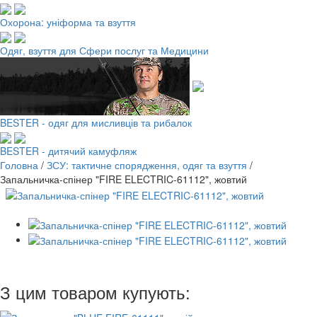
Охорона: уніформа та взуття
Одяг, взуття для Сфери послуг та Медицини
BESTER - одяг для мисливців та рибалок
BESTER - дитячий камуфляж
Головна
/
ЗСУ: тактичне спорядження, одяг та взуття
/
Запальничка-спінер "FIRE ELECTRIC-61112", жовтий
З цим товаром купують: