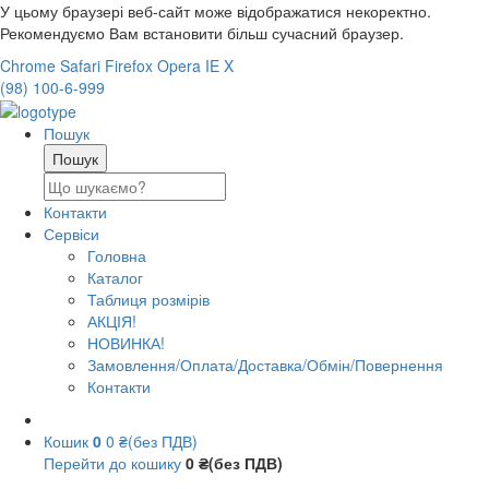
У цьому браузері веб-сайт може відображатися некоректно.
Рекомендуємо Вам встановити більш сучасний браузер.
Chrome
Safari
Firefox
Opera
IE
X
(98) 100-6-999
Пошук
Контакти
Сервіси
Головна
Каталог
Таблиця розмірів
АКЦІЯ!
НОВИНКА!
Замовлення/Оплата/Доставка/Обмін/Повернення
Контакти
Кошик
0
0 ₴(без ПДВ)
Перейти до кошику
0 ₴(без ПДВ)