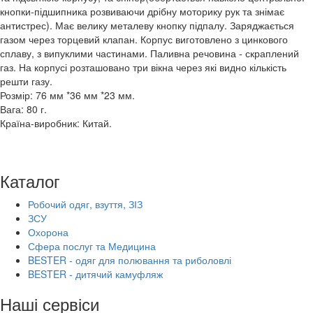
кнопки-підшипника розвиваючи дрібну моторику рук та знімає
антистрес). Має велику металеву кнопку підпалу. Заряджається
газом через торцевий клапан. Корпус виготовлено з цинкового
сплаву, з випуклими частинами. Паливна речовина - скраплений
газ. На корпусі розташовано три вікна через які видно кількість
решти газу.
Розмір: 76 мм *36 мм *23 мм.
Вага: 80 г.
Країна-виробник: Китай.
Каталог
Робочий одяг, взуття, ЗІЗ
ЗСУ
Охорона
Сфера послуг та Медицина
BESTER - одяг для полювання та риболовлі
BESTER - дитячий камуфляж
Наші сервіси