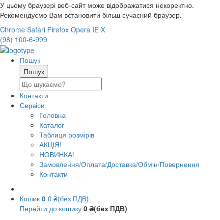
У цьому браузері веб-сайт може відображатися некоректно.
Рекомендуємо Вам встановити більш сучасний браузер.
Chrome
Safari
Firefox
Opera
IE
X
(98) 100-6-999
Пошук
Контакти
Сервіси
Головна
Каталог
Таблиця розмірів
АКЦІЯ!
НОВИНКА!
Замовлення/Оплата/Доставка/Обмін/Повернення
Контакти
Кошик
0
0 ₴(без ПДВ)
Перейти до кошику
0 ₴(без ПДВ)