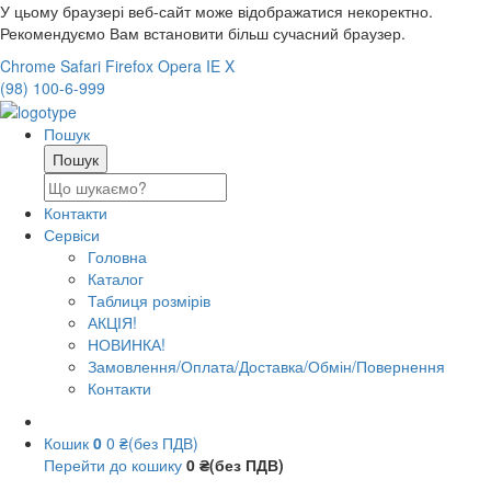
У цьому браузері веб-сайт може відображатися некоректно.
Рекомендуємо Вам встановити більш сучасний браузер.
Chrome
Safari
Firefox
Opera
IE
X
(98) 100-6-999
Пошук
Контакти
Сервіси
Головна
Каталог
Таблиця розмірів
АКЦІЯ!
НОВИНКА!
Замовлення/Оплата/Доставка/Обмін/Повернення
Контакти
Кошик
0
0 ₴(без ПДВ)
Перейти до кошику
0 ₴(без ПДВ)