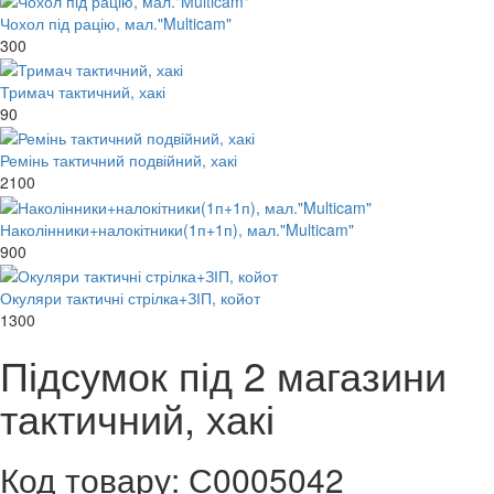
Чохол під рацію, мал."Multicam"
300
Тримач тактичний, хакі
90
Ремінь тактичний подвійний, хакі
2100
Наколінники+налокітники(1п+1п), мал."Multicam"
900
Окуляри тактичні стрілка+ЗІП, койот
1300
Підсумок під 2 магазини
тактичний, хакі
Код товару: С0005042